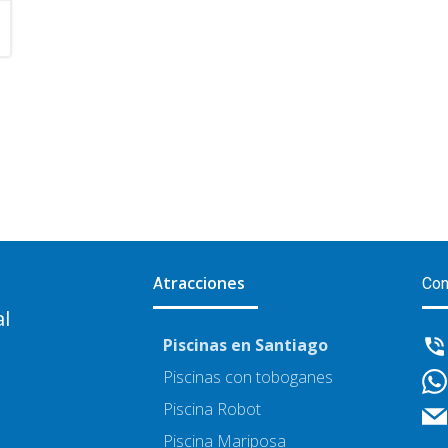
tracciones
A
Con
al
Piscinas en Santiago
Piscinas con toboganes
Piscina Robot
Piscina Mariposa