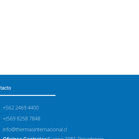
tacto
+562 2469 4400
+(569 8258 7848
info@thermasinternacional.cl