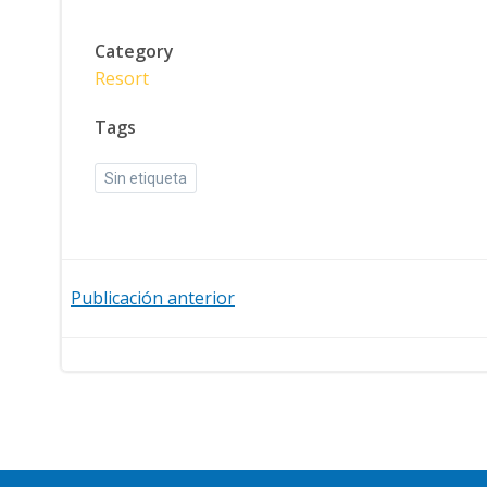
Category
Resort
Tags
Sin etiqueta
Navegación
Publicación anterior
de
entradas